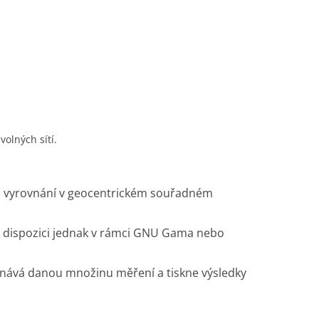
olných sítí.
ě; vyrovnání v geocentrickém souřadném
 k dispozici jednak v rámci GNU Gama nebo
vnává danou množinu měření a tiskne výsledky