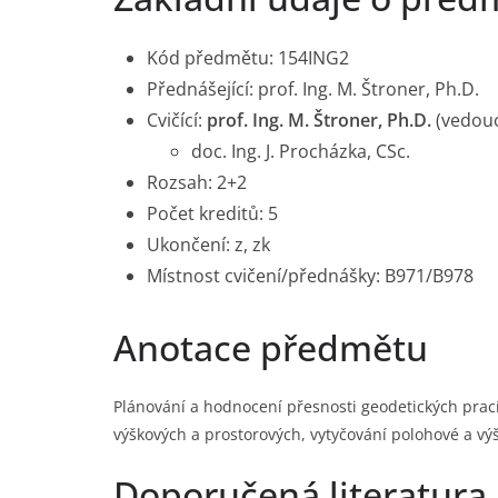
Kód předmětu: 154ING2
Přednášející: prof. Ing. M. Štroner, Ph.D.
Cvičící:
prof. Ing. M. Štroner, Ph.D.
(vedoucí
doc. Ing. J. Procházka, CSc.
Rozsah: 2+2
Počet kreditů: 5
Ukončení: z, zk
Místnost cvičení/přednášky: B971/B978
Anotace předmětu
Plánování a hodnocení přesnosti geodetických prací
výškových a prostorových, vytyčování polohové a vý
Doporučená literatura