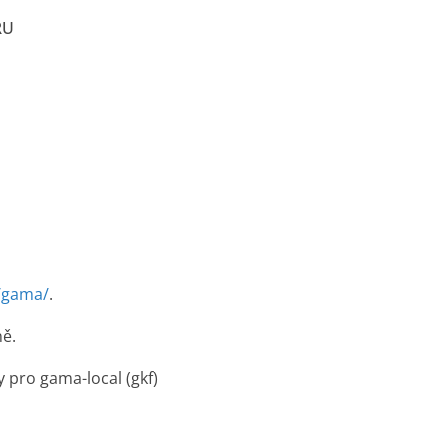
RU
/gama/
.
ně.
 pro gama-local (gkf)