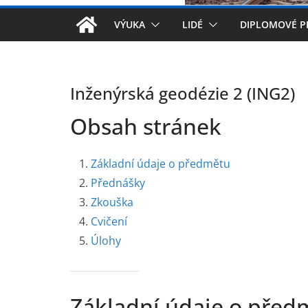
VÝUKA
LIDÉ
DIPLOMOVÉ P
Inženýrská geodézie 2 (ING2)
Obsah stránek
Základní údaje o předmětu
Přednášky
Zkouška
Cvičení
Úlohy
Základní údaje o před