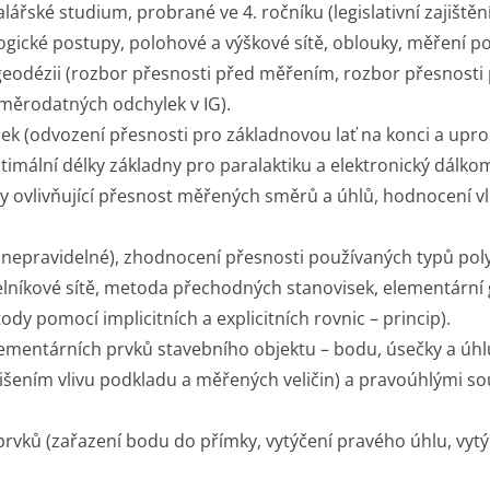
ářské studium, probrané ve 4. ročníku (legislativní zajištění
logické postupy, polohové a výškové sítě, oblouky, měření p
geodézii (rozbor přesnosti před měřením, rozbor přesnosti 
měrodatných odchylek v IG).
k (odvození přesnosti pro základnovou lať na konci a upro
timální délky základny pro paralaktiku a elektronický dálkom
vlivňující přesnost měřených směrů a úhlů, hodnocení vliv
é a nepravidelné), zhodnocení přesnosti používaných typů p
níkové sítě, metoda přechodných stanovisek, elementární g
dy pomocí implicitních a explicitních rovnic – princip).
lementárních prvků stavebního objektu – bodu, úsečky a úh
lišením vlivu podkladu a měřených veličin) a pravoúhlými s
vků (zařazení bodu do přímky, vytýčení pravého úhlu, vytý