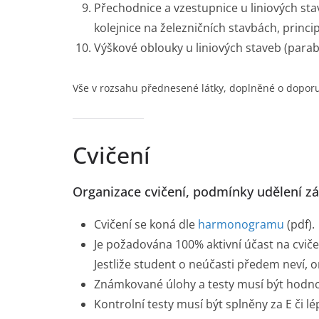
Přechodnice a vzestupnice u liniových sta
kolejnice na železničních stavbách, princ
Výškové oblouky u liniových staveb (parab
Vše v rozsahu přednesené látky, doplněné o doporuč
Cvičení
Organizace cvičení, podmínky udělení z
Cvičení se koná dle
harmonogramu
(pdf).
Je požadována 100% aktivní účast na cvi
Jestliže student o neúčasti předem neví,
Známkované úlohy a testy musí být hodnoce
Kontrolní testy musí být splněny za E či