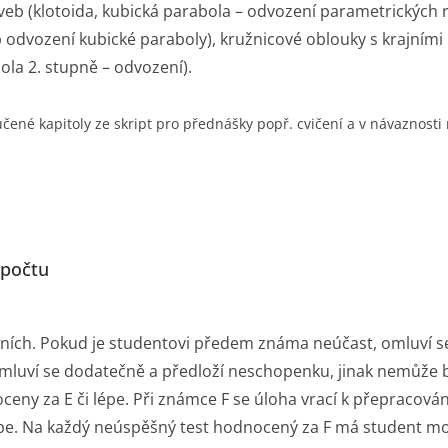
veb (klotoida, kubická parabola – odvození parametrických r
ip odvození kubické paraboly), kružnicové oblouky s krajním
ola 2. stupně – odvození).
ené kapitoly ze skript pro přednášky popř. cvičení a v návaznosti
ápočtu
čeních. Pokud je studentovi předem známa neúčast, omluví 
 omluví se dodatečně a předloží neschopenku, jinak nemůže 
ny za E či lépe. Při známce F se úloha vrací k přepracován
 lépe. Na každý neúspěšný test hodnocený za F má student m