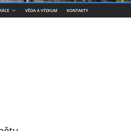
RÁCE
VĚDA A VÝZKUM
KONTAKTY
mětu