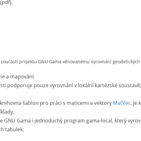
(pdf).
je součástí projektu GNU Gama věnovanému vyrovnání geodetických v
ie a mapování.
ti podporuje pouze vyrovnání v lokální kartézské soustav
knihovna šablon pro práci s maticemi a vektory
MatVec
. Je
klady.
uje GNU Gama i jednoduchý program gama-local, který vyro
h tabulek.