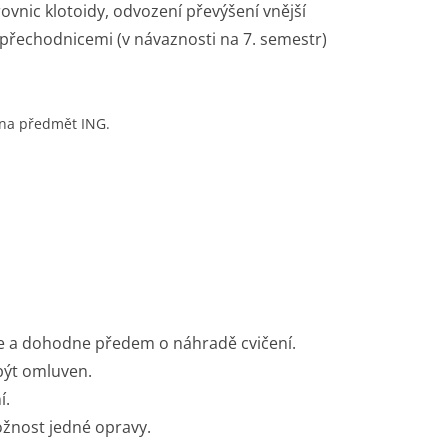
ovnic klotoidy, odvození převýšení vnější
i přechodnicemi (v návaznosti na 7. semestr)
 na předmět ING.
se a dohodne předem o náhradě cvičení.
být omluven.
í.
ožnost jedné opravy.