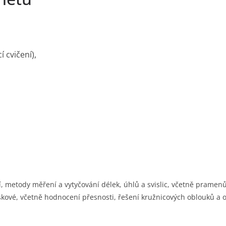
 cvičení),
, metody měření a vytyčování délek, úhlů a svislic, včetně pramenů
škové, včetně hodnocení přesnosti, řešení kružnicových oblouků a