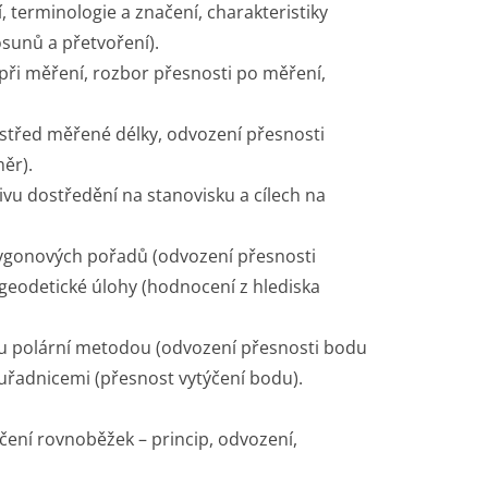
, terminologie a značení, charakteristiky
osunů a přetvoření).
při měření, rozbor přesnosti po měření,
střed měřené délky, odvození přesnosti
ěr).
u dostředění na stanovisku a cílech na
olygonových pořadů (odvození přesnosti
eodetické úlohy (hodnocení z hlediska
lu polární metodou (odvození přesnosti bodu
ouřadnicemi (přesnost vytýčení bodu).
čení rovnoběžek – princip, odvození,