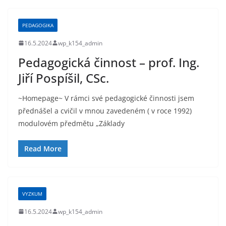
PEDAGOGIKA
16.5.2024
wp_k154_admin
Pedagogická činnost – prof. Ing.
Jiří Pospíšil, CSc.
~Homepage~ V rámci své pedagogické činnosti jsem
přednášel a cvičil v mnou zavedeném ( v roce 1992)
modulovém předmětu „Základy
Read More
VYZKUM
16.5.2024
wp_k154_admin