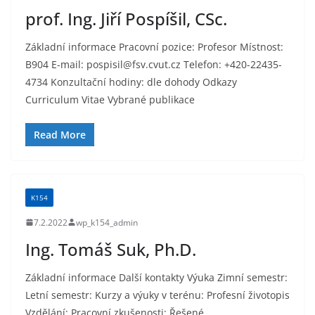
prof. Ing. Jiří Pospíšil, CSc.
Základní informace Pracovní pozice: Profesor Místnost:
B904 E-mail: pospisil@fsv.cvut.cz Telefon: +420-22435-
4734 Konzultační hodiny: dle dohody Odkazy
Curriculum Vitae Vybrané publikace
Read More
K154
7.2.2022
wp_k154_admin
Ing. Tomáš Suk, Ph.D.
Základní informace Další kontakty Výuka Zimní semestr:
Letní semestr: Kurzy a výuky v terénu: Profesní životopis
Vzdělání: Pracovní zkušenosti: Řešené