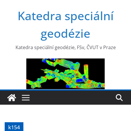
Přeskočit
Katedra speciální
na
obsah
geodézie
Katedra speciální geodézie, FSv, ČVUT v Praze
k154