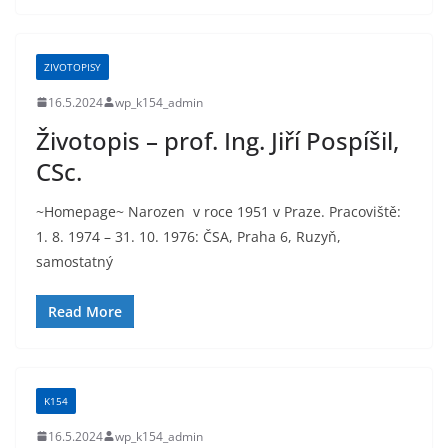
ZIVOTOPISY
16.5.2024
wp_k154_admin
Životopis – prof. Ing. Jiří Pospíšil,
CSc.
~Homepage~ Narozen v roce 1951 v Praze. Pracoviště:
1. 8. 1974 – 31. 10. 1976: ČSA, Praha 6, Ruzyň,
samostatný
Read More
K154
16.5.2024
wp_k154_admin