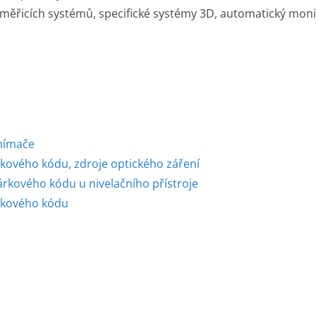
ěřicích systémů, specifické systémy 3D, automatický moni
snímače
rkového kódu, zdroje optického záření
árkového kódu u nivelačního přístroje
árkového kódu