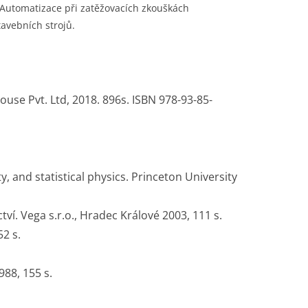
 Automatizace při zatěžovacích zkouškách
tavebních strojů.
House Pvt. Ltd, 2018. 896s. ISBN 978-93-85-
ty, and statistical physics. Princeton University
tví. Vega s.r.o., Hradec Králové 2003, 111 s.
52 s.
988, 155 s.