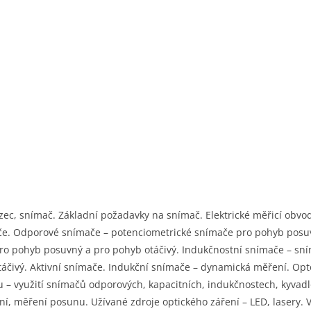
zec, snímač. Základní požadavky na snímač. Elektrické měřicí obvod
če. Odporové snímače – potenciometrické snímače pro pohyb posuv
pro pohyb posuvný a pro pohyb otáčivý. Indukčnostní snímače – sn
áčivý. Aktivní snímače. Indukční snímače – dynamická měření. Opto
– využití snímačů odporových, kapacitních, indukčnostech, kyvadl
rní, měření posunu. Užívané zdroje optického záření – LED, lasery. 