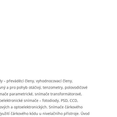
y – převáděcí členy, vyhodnocovací členy,
ný a pro pohyb otáčivý, tenzometry, polovodičové
ímače parametrické, snímače transformátorové,
elektronické snímače – fotodiody, PSD, CCD,
ových a optoelektronických. Snímače čárkového
Využití čárkového kódu u nivelačního přístroje. Úvod