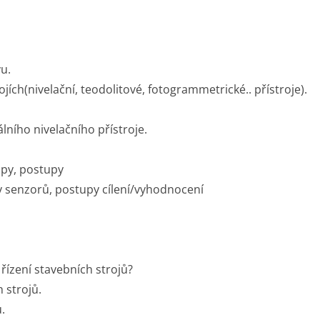
u.
jích(nivelační, teodolitové, fotogrammetrické.. přístroje).
álního nivelačního přístroje.
cipy, postupy
hy senzorů, postupy cílení/vyhodnocení
 řízení stavebních strojů?
 strojů.
.