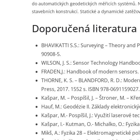
do automatických geodetických měřicích systémů. N
stavebních konstrukcí. Statické a dynamické zatěžov
Doporučená literatura
BHAVIKATTI S.S.: Surveying – Theory and Pr
90908-5.
WILSON, J. S.: Sensor Technology Handbook
FRADEN,J.: Handbook of modern sensors. S
THORNE, K. S. – BLANDFORD, R. D.: Modern cla
Press, 2017. 1552 s. ISBN 978-0691159027.
Kašpar, M. – Pospíšil, J. – Štroner, M. – K
Hauf, M.: Geodézie II. Základy elektronick
Kašpar, M.- Pospíšil, J.: Využití laserové t
Kašpar, I.- Kutman, O.- Michalko, O.: Fyzik
Mikš, A.: Fyzika 28 – Elektromagnetické po