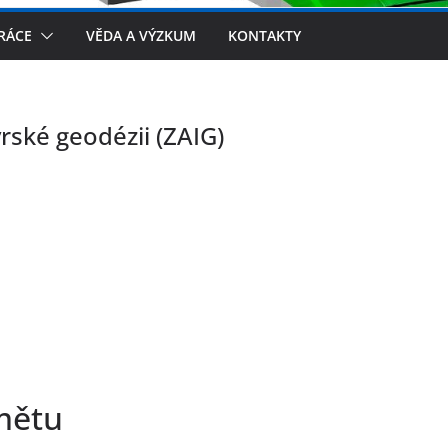
RÁCE
VĚDA A VÝZKUM
KONTAKTY
rské geodézii (ZAIG)
mětu