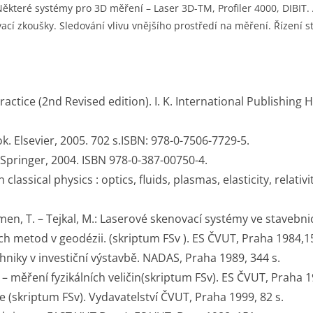
ěkteré systémy pro 3D měření – Laser 3D-TM, Profiler 4000, DIBIT.
ací zkoušky. Sledování vlivu vnějšího prostředí na měření. Řízení s
actice (2nd Revised edition). I. K. International Publishing 
. Elsevier, 2005. 702 s.ISBN: 978-0-7506-7729-5.
pringer, 2004. ISBN 978-0-387-00750-4.
ssical physics : optics, fluids, plasmas, elasticity, relativi
řemen, T. – Tejkal, M.: Laserové skenovací systémy ve stavebnic
ých metod v geodézii. (skriptum FSv ). ES ČVUT, Praha 1984,1
echniky v investiční výstavbě. NADAS, Praha 1989, 344 s.
a – měření fyzikálních veličin(skriptum FSv). ES ČVUT, Praha 1
le (skriptum FSv). Vydavatelství ČVUT, Praha 1999, 82 s.