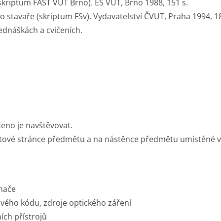
(skriptum FAST VUT Brno). ES VUT, Brno 1988, 151 s.
ro stavaře (skriptum FSv). Vydavatelství ČVUT, Praha 1994, 18
ednáškách a cvičeních.
eno je navštěvovat.
tové stránce předmětu a na nástěnce předmětu umístěné v 
ímače
ového kódu, zdroje optického záření
ích přístrojů