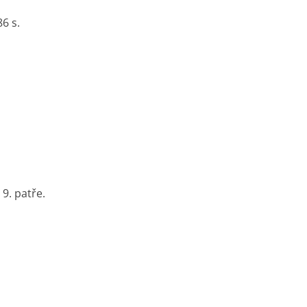
6 s.
9. patře.