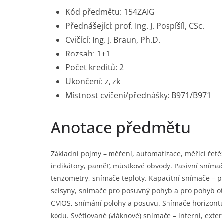
Kód předmětu: 154ZAIG
Přednášející: prof. Ing. J. Pospíšíl, CSc.
Cvičící: Ing. J. Braun, Ph.D.
Rozsah: 1+1
Počet kreditů: 2
Ukončení: z, zk
Místnost cvičení/přednášky: B971/B971
Anotace předmětu
Základní pojmy – měření, automatizace, měřicí řetě
indikátory, paměť, můstkové obvody. Pasivní sníma
tenzometry, snímače teploty. Kapacitní snímače – 
selsyny, snímače pro posuvný pohyb a pro pohyb ot
CMOS, snímání polohy a posuvu. Snímače horizontu 
kódu. Světlované (vláknové) snímače – interní, exte